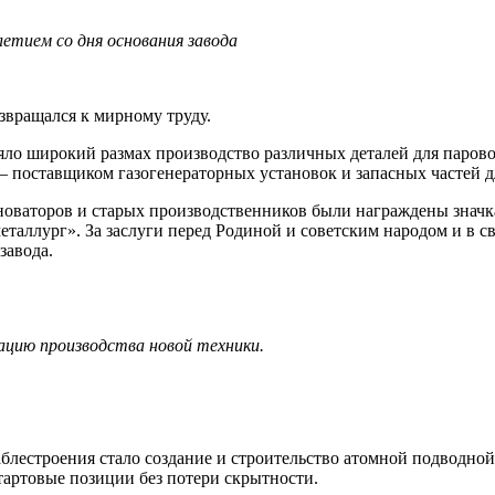
-летием со дня основания завода
звращался к мирному труду.
ло широкий размах производство различных деталей для парово
 – поставщиком газогенераторных установок и запасных частей д
новаторов и старых производственников были награждены значк
аллург». За заслуги перед Родиной и советским народом и в св
завода.
зацию производства новой техники.
лестроения стало создание и строительство атомной подводно
тартовые позиции без потери скрытности.