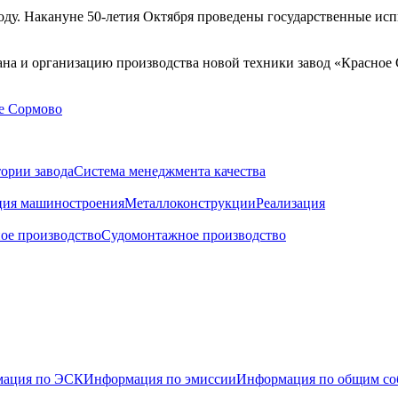
воду. Накануне 50-летия Октября проведены государственные ис
ана и организацию производства новой техники завод «Красное
ории завода
Система менеджмента качества
ия машиностроения
Металлоконструкции
Реализация
ое производство
Судомонтажное производство
ация по ЭСК
Информация по эмиссии
Информация по общим со