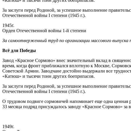
«Катюш» и тысячи тонн других боеприпасов.
За заслуги перед Родиной, за успешное выполнение правитель
Отечественной войны I степени (1945 г.).
1945г.
Орден Отечественной войны 1-й степени
За самоотверженный труд по организации массового выпуска т
Всё для Победы
Завод «Красное Сормово» внес значительный вклад в священное
время, когда фронт приближался вплотную к Москве, Сормовс
Советской Армии. Заводчане достойно выдержали все трудности
«Катюш» и тысячи тонн других боеприпасов.
За заслуги перед Родиной, за успешное выполнение правитель
Отечественной войны I степени (1945 г.).
О трудовом подвиге сормовичей напоминает еще одна ценная р
33 месяца подряд присуждалось заводу «Красное Сормово» за в
1949г.