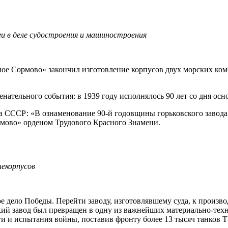
ги в деле судостроения и машиностроения
сное Сормово» закончил изготовление корпусов двух морских ко
нательного события: в 1939 году исполнялось 90 лет со дня осно
а СССР: «В ознаменование 90-й годовщины горьковского завода
рмово» орденом Трудового Красного Знамени.
некорпусов
 дело Победы. Перейти заводу, изготовлявшему суда, к производ
кий завод был превращен в одну из важнейших материально-тех
 и испытания войны, поставив фронту более 13 тысяч танков Т-3