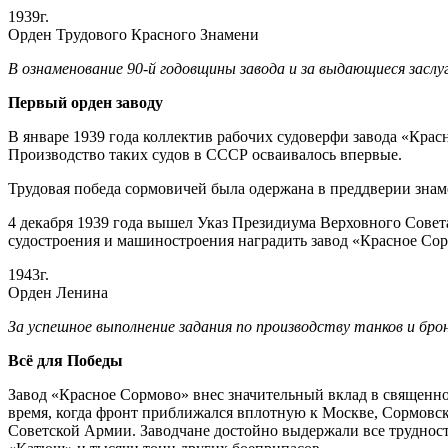
1939г.
Орден Трудового Красного Знамени
В ознаменование 90-й годовщины завода и за выдающиеся заслу
Первый орден заводу
В январе 1939 года коллектив рабочих судоверфи завода «Кра
Производство таких судов в СССР осваивалось впервые.
Трудовая победа сормовичей была одержана в преддверии знаме
4 декабря 1939 года вышел Указ Президиума Верховного Совет
судостроения и машиностроения наградить завод «Красное Со
1943г.
Орден Ленина
За успешное выполнение задания по производству танков и бро
Всё для Победы
Завод «Красное Сормово» внес значительный вклад в священное
время, когда фронт приближался вплотную к Москве, Сормовс
Советской Армии. Заводчане достойно выдержали все трудности