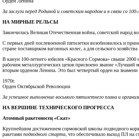
Орден Ленина
За заслуги перед Родиной и советским народом и в связи со 100
НА МИРНЫЕ РЕЛЬСЫ
Закончилась Великая Отечественная война, советский народ во
С первых дней послевоенной пятилетки возобновилось и приня
стране поставщиком вагонных колес, а для сельского хозяйства
В канун 100-летнего юбилея «Красного Сормова» свыше 2000 
рабочим металлургических цехов присвоено звание «Лучший мет
вторым орденом Ленина. Это был четвертый орден на знамени 
1970г.
Орден Октябрьской Революции
За успешное выполнение восьмого пятилетнего плана и органи
НА ВЕРШИНЕ ТЕХНИЧЕСКОГО ПРОГРЕССА
Атомный ракетоносец «Скат»
Крупнейшим достижением сормовской школы подводного кораб
ракетами
подводного старта
, что обеспечивало выход ПЛ на с