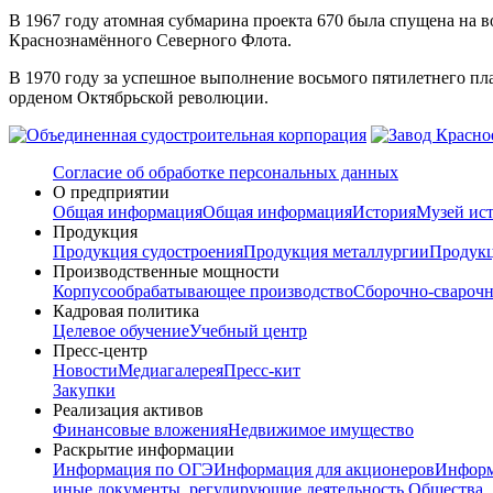
В 1967 году атомная субмарина проекта 670 была спущена на 
Краснознамённого Северного Флота.
В 1970 году за успешное выполнение восьмого пятилетнего пл
орденом Октябрьской революции.
Согласие об обработке персональных данных
О предприятии
Общая информация
Общая информация
История
Музей ист
Продукция
Продукция судостроения
Продукция металлургии
Продукц
Производственные мощности
Корпусообрабатывающее производство
Сборочно-сварочн
Кадровая политика
Целевое обучение
Учебный центр
Пресс-центр
Новости
Медиагалерея
Пресс-кит
Закупки
Реализация активов
Финансовые вложения
Недвижимое имущество
Раскрытие информации
Информация по ОГЭ
Информация для акционеров
Информ
иные документы, регулирующие деятельность Общества