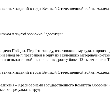
ственных заданий в годы Великой Отечественной войны коллекти
анков и другой оборонной продукции
 дело Победы. Перейти заводу, изготовлявшему суда, к производ
кий завод был превращен в одну из важнейших материально-тех
 и испытания войны, поставив фронту более 13 тысяч танков Т-3
ственных заданий в годы Великой Отечественной войны коллекти
еликвия – Красное знамя Государственного Комитета Обороны, о
ысокие результаты труда.