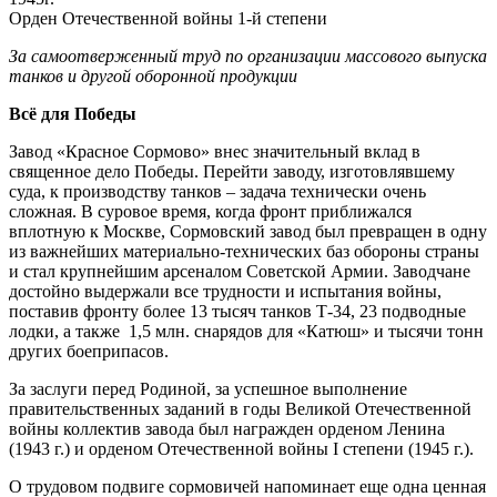
Орден Отечественной войны 1-й степени
За самоотверженный труд по организации массового выпуска
танков и другой оборонной продукции
Всё для Победы
Завод «Красное Сормово» внес значительный вклад в
священное дело Победы. Перейти заводу, изготовлявшему
суда, к производству танков – задача технически очень
сложная. В суровое время, когда фронт приближался
вплотную к Москве, Сормовский завод был превращен в одну
из важнейших материально-технических баз обороны страны
и стал крупнейшим арсеналом Советской Армии. Заводчане
достойно выдержали все трудности и испытания войны,
поставив фронту более 13 тысяч танков Т-34, 23 подводные
лодки, а также 1,5 млн. снарядов для «Катюш» и тысячи тонн
других боеприпасов.
За заслуги перед Родиной, за успешное выполнение
правительственных заданий в годы Великой Отечественной
войны коллектив завода был награжден орденом Ленина
(1943 г.) и орденом Отечественной войны I степени (1945 г.).
О трудовом подвиге сормовичей напоминает еще одна ценная