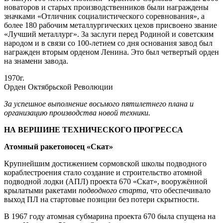
новаторов и старых производственников были награждены
значками «Отличник социалистического соревнования», а
более 180 рабочим металлургических цехов присвоено звание
«Лучший металлург». За заслуги перед Родиной и советским
народом и в связи со 100-летием со дня основания завод был
награжден вторым орденом Ленина. Это был четвертый орден
на знамени завода.
1970г.
Орден Октябрьской Революции
За успешное выполнение восьмого пятилетнего плана и
организацию производства новой техники.
НА ВЕРШИНЕ ТЕХНИЧЕСКОГО ПРОГРЕССА
Атомный ракетоносец «Скат»
Крупнейшим достижением сормовской школы подводного
кораблестроения стало создание и строительство атомной
подводной лодки (АПЛ) проекта 670 «Скат», вооружённой
крылатыми ракетами
подводного старта
, что обеспечивало
выход ПЛ на стартовые позиции без потери скрытности.
В 1967 году атомная субмарина проекта 670 была спущена на