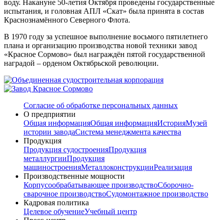
воду. Накануне 50-летия Октября проведены государственные
испытания, и головная АПЛ «Скат» была принята в состав
Краснознамённого Северного Флота.
В 1970 году за успешное выполнение восьмого пятилетнего
плана и организацию производства новой техники завод
«Красное Сормово» был награждён пятой государственной
наградой – орденом Октябрьской революции.
Согласие об обработке персональных данных
О предприятии
Общая информация
Общая информация
История
Музей
истории завода
Система менеджмента качества
Продукция
Продукция судостроения
Продукция
металлургии
Продукция
машиностроения
Металлоконструкции
Реализация
Производственные мощности
Корпусообрабатывающее производство
Сборочно-
сварочное производство
Судомонтажное производство
Кадровая политика
Целевое обучение
Учебный центр