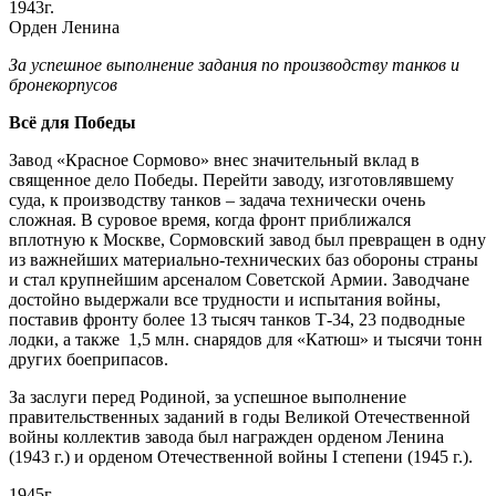
1943г.
Орден Ленина
За успешное выполнение задания по производству танков и
бронекорпусов
Всё для Победы
Завод «Красное Сормово» внес значительный вклад в
священное дело Победы. Перейти заводу, изготовлявшему
суда, к производству танков – задача технически очень
сложная. В суровое время, когда фронт приближался
вплотную к Москве, Сормовский завод был превращен в одну
из важнейших материально-технических баз обороны страны
и стал крупнейшим арсеналом Советской Армии. Заводчане
достойно выдержали все трудности и испытания войны,
поставив фронту более 13 тысяч танков Т-34, 23 подводные
лодки, а также 1,5 млн. снарядов для «Катюш» и тысячи тонн
других боеприпасов.
За заслуги перед Родиной, за успешное выполнение
правительственных заданий в годы Великой Отечественной
войны коллектив завода был награжден орденом Ленина
(1943 г.) и орденом Отечественной войны I степени (1945 г.).
1945г.